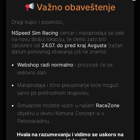
Važno obaveštenje
Dragi kupci i posetioci,
NSpeed Sim trkanje
NSpeed Sim Racing
centar i maloprodaja se sele
na novu (bolju) lokaciju, te ćemo zato biti
PIB: 114532575
zatvoreni od
24.07. do pred kraj Avgusta
(tačan
datum ponovnog otvaranja još ne znamo).
LINKOVI
Webshop radi normalno
i proizvodi će se
redovno slati.
Početna
Iznajmljivanje simulatora
Maloprodaja i lično preuzimanje biće mogući
samo po prethodnom dogovoru.
Zakaži termin
Prodaja opreme
Simulatore možete voziti u našem
RaceZone
objektu u okviru Komuna Concept-a u
Novosti
Petrovaradinu.
LINKOVI
Hvala na razumevanju i vidimo se uskoro na