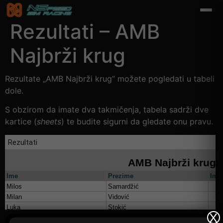
Rezultati – AMB
Najbrži krug
Rezultate „AMB Najbrži krug“ možete pogledati u tabeli
dole.
S obzirom da imate dva takmičenja, tabela sadrži dve
kartice (
sheets
) te budite sigurni da gledate onu pravu.
X