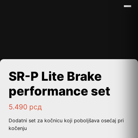
SR-P Lite Brake
performance set
5.490
рсд
Dodatni set za kočnicu koji poboljšava osećaj pri
kočenju