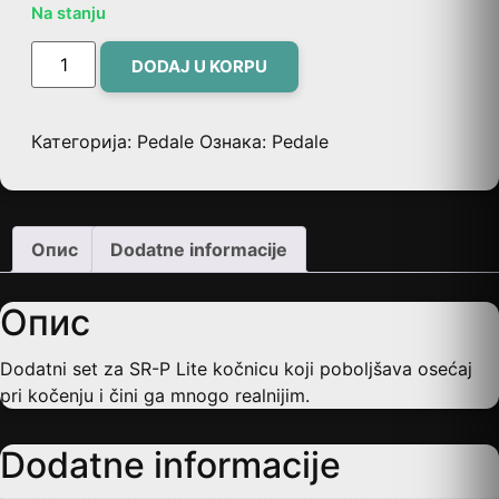
Na stanju
DODAJ U KORPU
Категорија:
Pedale
Ознака:
Pedale
Опис
Dodatne informacije
Опис
Dodatni set za SR-P Lite kočnicu koji poboljšava osećaj
pri kočenju i čini ga mnogo realnijim.
Dodatne informacije