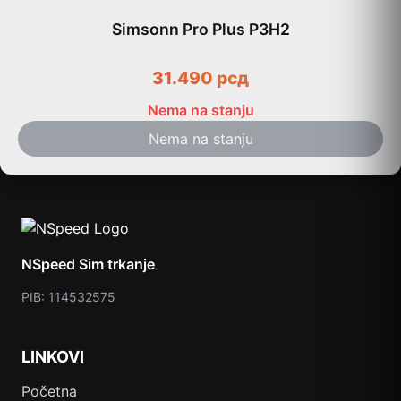
Simsonn Pro Plus P3H2
31.490
рсд
Nema na stanju
Nema na stanju
NSpeed Sim trkanje
PIB: 114532575
LINKOVI
Početna