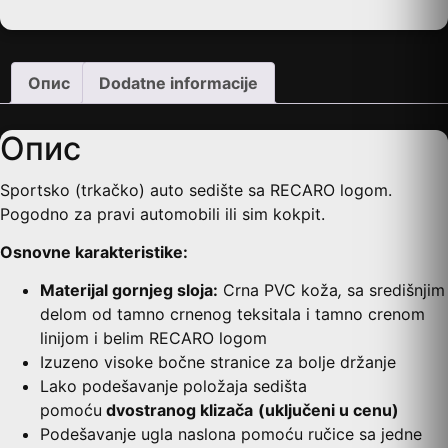
Опис
Dodatne informacije
Опис
Sportsko (trkačko) auto sedište sa RECARO logom.
Pogodno za pravi automobili ili sim kokpit.
Osnovne karakteristike:
Materijal gornjeg sloja:
Crna PVC koža
,
sa središnjim
delom od tamno crnenog teksitala i tamno crenom
linijom i belim RECARO logom
Izuzeno visoke bočne stranice za bolje držanje
Lako podešavanje položaja sedišta
pomoću
dvostranog klizača
(uključeni u cenu)
Podešavanje ugla naslona pomoću ručice sa jedne