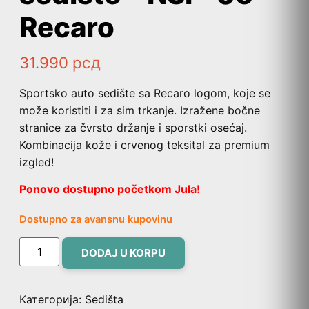
Recaro
31.990
рсд
Sportsko auto sedište sa Recaro logom, koje se
može koristiti i za sim trkanje. Izražene bočne
stranice za čvrsto držanje i sporstki osećaj.
Kombinacija kože i crvenog teksital za premium
izgled!
Ponovo dostupno početkom Jula!
Dostupno za avansnu kupovinu
DODAJ U KORPU
Категорија:
Sedišta