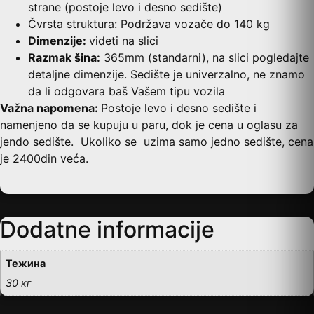
strane (postoje levo i desno sedište)
Čvrsta struktura: Podržava vozače do 140 kg
Dimenzije:
videti na slici
Razmak šina:
365mm (standarni), na slici pogledajte
detaljne dimenzije. Sedište je univerzalno, ne znamo
da li odgovara baš Vašem tipu vozila
Važna napomena:
Postoje levo i desno sedište i
namenjeno da se kupuju u paru, dok je cena u oglasu za
jendo sedište. Ukoliko se uzima samo jedno sedište, cena
je 2400din veća.
Dodatne informacije
Тежина
30 кг