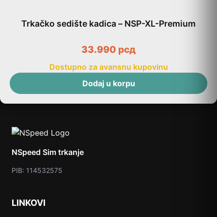
Trkačko sedište kadica – NSP-XL-Premium
33.990
рсд
Dostupno za avansnu kupovinu
Dodaj u korpu
NSpeed Sim trkanje
PIB: 114532575
LINKOVI