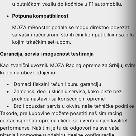
u putničkom vozilu do kočnice u F1 automobilu.
Potpuna kompatibilnost
:
MOZA mBooster pedale se mogu direktno povezati
sa vašim računarom, što ih čini kompatibilnim sa bilo
kojim trkačkim set-upom.
Garancija, servis i mogućnost testiranja
Kao zvanični uvoznik MOZA Racing opreme za Srbiju, svim
kupcima obezbeđujemo:
Domaći fiskalni račun i punu garanciju
Zamenski deo u slučaju servisa, kako biste bez
prekida nastavili sa korišćenjem opreme
Brz i pouzdan servis u okviru naše tehničke podrške
Takođe, pre kupovine možete posetiti naš sim racing
centar, isprobati opremu i lično se uveriti u njen kvalitet i
performanse. Naš tim je tu da odgovori na sva vaša
pitanja i pomogne u odabiru idealne konfiguracije.