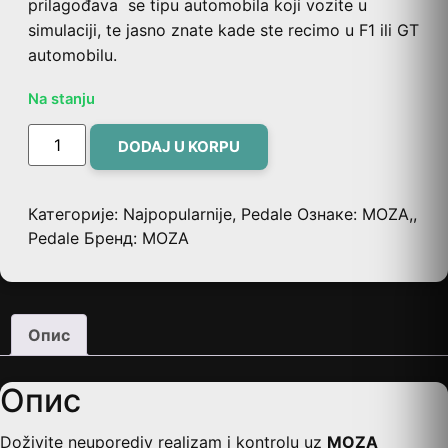
prilagođava se tipu automobila koji vozite u
simulaciji, te jasno znate kade ste recimo u F1 ili GT
automobilu.
Na stanju
DODAJ U KORPU
Категорије:
Najpopularnije
,
Pedale
Ознаке:
MOZA,
,
Pedale
Бренд:
MOZA
Опис
Опис
Doživite neuporediv realizam i kontrolu uz
MOZA