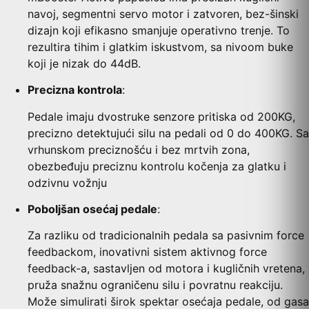
navoj, segmentni servo motor i zatvoren, bez-šinski
dizajn koji efikasno smanjuje operativno trenje. To
rezultira tihim i glatkim iskustvom, sa nivoom buke
koji je nizak do 44dB.
Precizna kontrola
:
Pedale imaju dvostruke senzore pritiska od 200KG,
precizno detektujući silu na pedali od 0 do 400KG. Sa
vrhunskom preciznošću i bez mrtvih zona,
obezbeđuju preciznu kontrolu kočenja za glatku i
odzivnu vožnju
Poboljšan osećaj pedale
:
Za razliku od tradicionalnih pedala sa pasivnim force
feedbackom, inovativni sistem aktivnog force
feedback-a, sastavljen od motora i kugličnih vretena,
pruža snažnu ograničenu silu i povratnu reakciju.
Može simulirati širok spektar osećaja pedale, od gasa