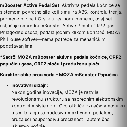
mBooster Active Pedal Set
. Aktrivna pedala kočnice sa
sistemom povratne sile koji simulira ABS, kontrolu trenja,
promene brzina i G-sile u realnom vremenu, ovaj set
uključuje napredni mBooster Active Pedal i CRP2 gas.
Prilagodite osećaj pedala jednim klikom koristeći MOZA
Pit House softver—nema potrebe za mehaničkim
podešavanjima.
*Sadrži MOZA mBooster aktivnu padale kočnice, CRP2
papučicu gasa, CRP2 ploču i produženu ploču
Karakteristike proizvoda – MOZA mBooster Papučica
Inovativni dizajn
:
Nakon godina inovacija, MOZA je razvila
revolucionarnu strukturu sa naprednim elektronskim
kontrolnim sistemom. Ovo otkriće označava novu eru
u sim trkanju sa podesivom aktivnom pedalom,
pružajući neuporedivu preciznost i autentično
iskustvo vožnje.