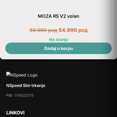
MOZA RS V2 volan
59.990
рсд
54.990
рсд
Na stanju
Dodaj u korpu
NSpeed Sim trkanje
PIB: 114532575
LINKOVI