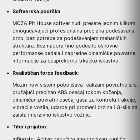
Softverska podrška
:
MOZA Pit House softver nudi presete jednim klikom,
omogućavajući profesionalna precizna podešavanja
brzo, bez potrebe za podešavanjem mehaničkih
struktura. Bez napora fino podesite osnovne
performanse pedala i napredne dinamičke povratne
informacije za besprekorno trkačko iskustvo.
Realističan force feedback
:
Mozin novi sistem poboljšava realizam povratne sile,
pružajući precizan ABS osećaj tokom kočenja,
dinamičan povratni osećaj gasa za kontrolu trakcije,
vibracije vozila, udarce pri promeni brzina i G-sile za
zaista imerzivno iskustvo vožnje.
Tiho i prijatno
:
mBooster Active papučica ima precizan kuglični