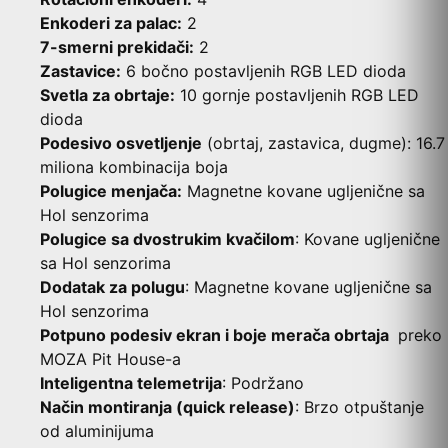
Enkoderi za palac:
2
7-smerni prekidači:
2
Zastavice:
6 bočno postavljenih RGB LED dioda
Svetla za obrtaje:
10 gornje postavljenih RGB LED
dioda
Podesivo osvetljenje
(obrtaj, zastavica, dugme): 16.7
miliona kombinacija boja
Polugice menjača:
Magnetne kovane ugljenične sa
Hol senzorima
Polugice sa dvostrukim kvačilom
: Kovane ugljenične
sa Hol senzorima
Dodatak za polugu
: Magnetne kovane ugljenične sa
Hol senzorima
Potpuno podesiv ekran i boje merača obrtaja
preko
MOZA Pit House-a
Inteligentna telemetrija
: Podržano
Način montiranja (quick release)
: Brzo otpuštanje
od aluminijuma