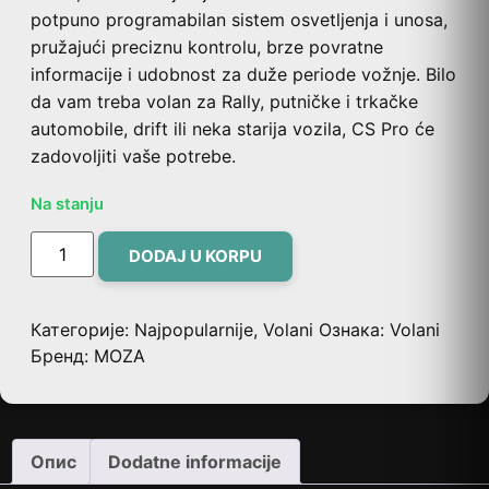
potpuno programabilan sistem osvetljenja i unosa,
pružajući preciznu kontrolu, brze povratne
informacije i udobnost za duže periode vožnje. Bilo
da vam treba volan za Rally, putničke i trkačke
automobile, drift ili neka starija vozila, CS Pro će
zadovoljiti vaše potrebe.
Na stanju
DODAJ U KORPU
Категорије:
Najpopularnije
,
Volani
Ознака:
Volani
Бренд:
MOZA
Опис
Dodatne informacije