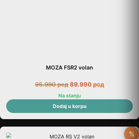
MOZA FSR2 volan
95.990
рсд
89.990
рсд
Na stanju
Dodaj u korpu