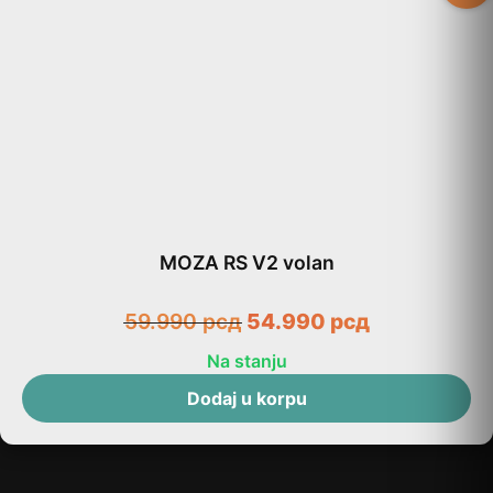
MOZA RS V2 volan
59.990
рсд
54.990
рсд
Na stanju
Dodaj u korpu