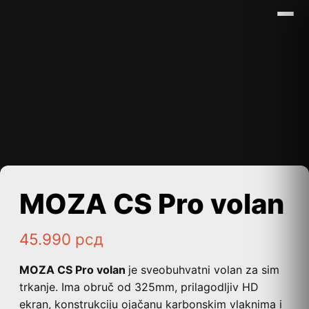
MOZA CS Pro volan
45.990
рсд
MOZA CS Pro volan
je sveobuhvatni volan za sim
trkanje. Ima obruč od 325mm, prilagodljiv HD
ekran, konstrukciju ojačanu karbonskim vlaknima i