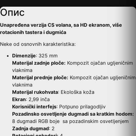
Опис
Unapređena verzija CS volana, sa HD ekranom, više
rotacionih tastera i dugmića
Neke od osnovnih karakteristika:
Dimenzije
: 325 mm
Materijal zadnje ploče:
Kompozit ojačan ugljeničnim
vlaknima
Materijal prednje ploče:
Kompozit ojačan ugljeničnim
vlaknima
Materijal rukohvata
: Ekološka koža
Ekran
: 2,99 inča
Korisnički interfejs
: Potpuno prilagodljiv
Pozadinsko osvetljenje dugmadi sa kratkim hodom:
8 dugmadi RGB boje sa pozadinskim osvetljenjem
Zadnja dugmad
: 2
Rotacioni enkoderi:
4