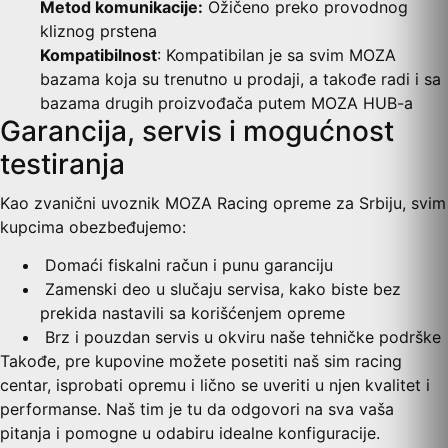
Metod komunikacije:
Ožičeno preko provodnog
kliznog prstena
Kompatibilnost
: Kompatibilan je sa svim MOZA
bazama koja su trenutno u prodaji, a takođe radi i sa
bazama drugih proizvođača putem MOZA HUB-a
Garancija, servis i mogućnost
testiranja
Kao zvanični uvoznik MOZA Racing opreme za Srbiju, svim
kupcima obezbeđujemo:
Domaći fiskalni račun i punu garanciju
Zamenski deo u slučaju servisa, kako biste bez
prekida nastavili sa korišćenjem opreme
Brz i pouzdan servis u okviru naše tehničke podrške
Takođe, pre kupovine možete posetiti naš sim racing
centar, isprobati opremu i lično se uveriti u njen kvalitet i
performanse. Naš tim je tu da odgovori na sva vaša
pitanja i pomogne u odabiru idealne konfiguracije.