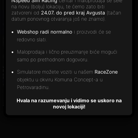
NSpeed Sim Racing
centar i maloprodaja se sele
na novu (bolju) lokaciju, te ćemo zato biti
zatvoreni od
24.07. do pred kraj Avgusta
(tačan
datum ponovnog otvaranja još ne znamo).
Webshop radi normalno
i proizvodi će se
redovno slati.
Maloprodaja i lično preuzimanje biće mogući
samo po prethodnom dogovoru.
Simulatore možete voziti u našem
RaceZone
objektu u okviru Komuna Concept-a u
Petrovaradinu.
Hvala na razumevanju i vidimo se uskoro na
novoj lokaciji!