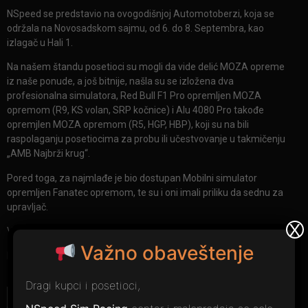
NSpeed se predstavio na ovogodišnjoj Automotoberzi, koja se
održala na Novosadskom sajmu, od 6. do 8. Septembra, kao
izlagač u Hali 1.
Na našem štandu posetioci su mogli da vide delić MOZA opreme
iz naše ponude, a još bitnije, našla su se izložena dva
profesionalna simulatora, Red Bull F1 Pro opremljen MOZA
opremom (R9, KS volan, SRP kočnice) i Alu 4080 Pro takođe
opremjlen MOZA opremom (R5, HGP, HBP), koji su na bili
raspolaganju posetiocima za probu ili učestvovanje u takmičenju
„AMB Najbrži krug“.
Pored toga, za najmlađe je bio dostupan Mobilni simulator
opremljen Fanatec opremom, te su i oni imali priliku da sednu za
upravljač.
X
Više o samoj Automotoberzi linku
https://automotoberza.com/
Važno obaveštenje
Hvala na poseti!
Dragi kupci i posetioci,